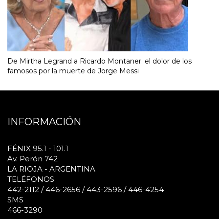
De Mirtha Legrand a Ricardo Montaner: el dolor de los
famosos por la muerte de Jorge Messi
INFORMACIÓN
FÉNIX 95.1 - 101.1
Av. Perón 742
LA RIOJA - ARGENTINA
TELÉFONOS
442-2112 / 446-2656 / 443-2596 / 446-4254
SMS
466-3290