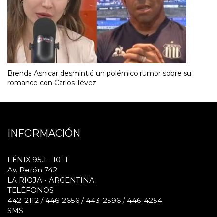
Brenda Asnicar desmintió un polémico rumor sobre su
romance con Carlos Tévez
INFORMACIÓN
FÉNIX 95.1 - 101.1
Av. Perón 742
LA RIOJA - ARGENTINA
TELÉFONOS
442-2112 / 446-2656 / 443-2596 / 446-4254
SMS