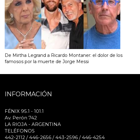
De Mirtha Legrand a Ricardo Montaner: el dolor de los
famosos por la muerte de Jorge Messi
INFORMACIÓN
FÉNIX 95.1 - 101.1
Av. Perón 742
LA RIOJA - ARGENTINA
TELÉFONOS
442-2112 / 446-2656 / 443-2596 / 446-4254