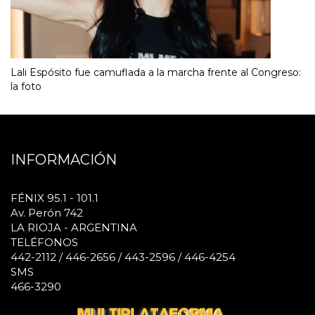
Lali Espósito fue camuflada a la marcha frente al Congreso:
la foto
INFORMACIÓN
FÉNIX 95.1 - 101.1
Av. Perón 742
LA RIOJA - ARGENTINA
TELÉFONOS
442-2112 / 446-2656 / 443-2596 / 446-4254
SMS
466-3290