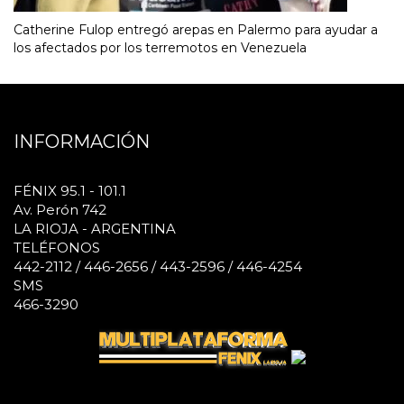
Catherine Fulop entregó arepas en Palermo para ayudar a
los afectados por los terremotos en Venezuela
INFORMACIÓN
FÉNIX 95.1 - 101.1
Av. Perón 742
LA RIOJA - ARGENTINA
TELÉFONOS
442-2112 / 446-2656 / 443-2596 / 446-4254
SMS
466-3290