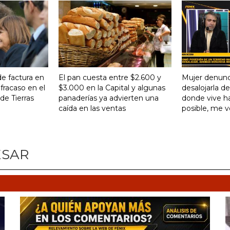
de factura en
El pan cuesta entre $2.600 y
Mujer denunc
 fracaso en el
$3.000 en la Capital y algunas
desalojarla d
de Tierras
panaderías ya advierten una
donde vive ha
caída en las ventas
posible, me 
ESAR