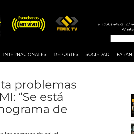
Tel: (380) 442-2112 /
Whatsa
INTERNACIONALES
DEPORTES
SOCIEDAD
FARÁN
rta problemas
I: “Se está
onograma de