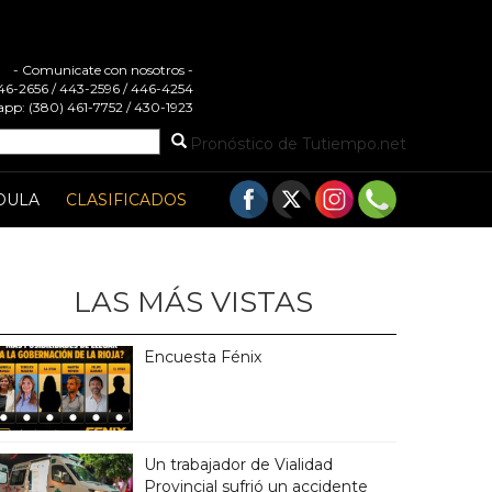
- Comunicate con nosotros -
 446-2656 / 443-2596 / 446-4254
pp: (380) 461-7752 / 430-1923
Pronóstico de Tutiempo.net
DULA
CLASIFICADOS
LAS MÁS VISTAS
Encuesta Fénix
Un trabajador de Vialidad
Provincial sufrió un accidente