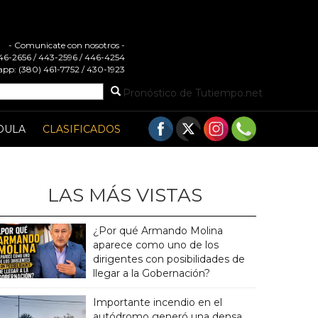
- Comunicate con nosotros -
 446-2656 / 443-2596 / 446-4254
pp: (380) 461-7752 / 430-1923
Pronóstico de Tutiempo.net
DULA
CLASIFICADOS
LAS MÁS VISTAS
¿Por qué Armando Molina
aparece como uno de los
dirigentes con posibilidades de
llegar a la Gobernación?
Importante incendio en el
autódromo generó una densa