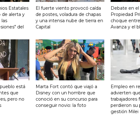
ios Estatales
El fuerte viento provocó caída
Debate en el
 de alerta y
de postes, voladura de chapas
Propiedad Pri
 las
y una intensa nube de tierra en
choque entre
siones" del
Capital
Avanza y el b
 pueblo está
Marta Fort contó que viajó a
Empleo en re
ntes que
Disney con un hombre que
advierten qu
res, pero no
conoció en su concurso para
trabajadores 
s
conseguir novio: la foto
perdieron su 
gestión Milei