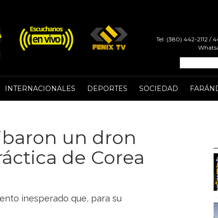
Tel: (380) 442-2112 /
Whatsa
INTERNACIONALES
DEPORTES
SOCIEDAD
FARÁN
ibaron un dron
ráctica de Corea
ento inesperado que, para su