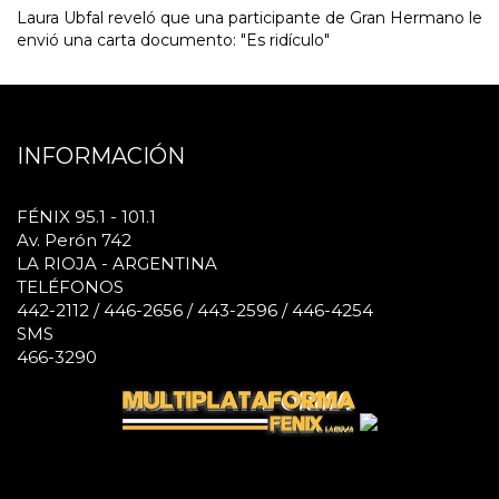
Laura Ubfal reveló que una participante de Gran Hermano le
envió una carta documento: "Es ridículo"
INFORMACIÓN
FÉNIX 95.1 - 101.1
Av. Perón 742
LA RIOJA - ARGENTINA
TELÉFONOS
442-2112 / 446-2656 / 443-2596 / 446-4254
SMS
466-3290