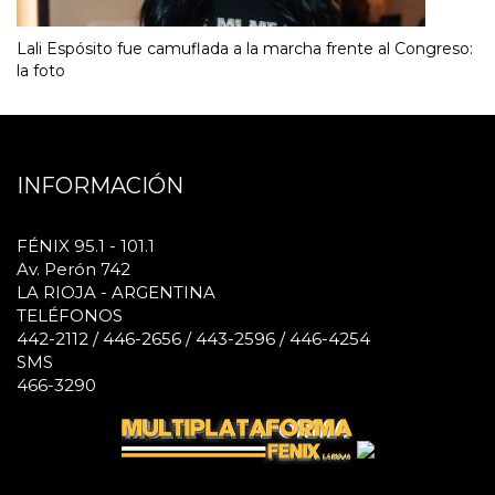
Lali Espósito fue camuflada a la marcha frente al Congreso:
la foto
INFORMACIÓN
FÉNIX 95.1 - 101.1
Av. Perón 742
LA RIOJA - ARGENTINA
TELÉFONOS
442-2112 / 446-2656 / 443-2596 / 446-4254
SMS
466-3290