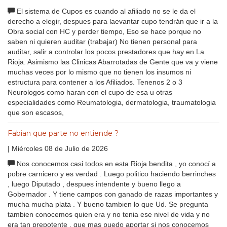
El sistema de Cupos es cuando al afiliado no se le da el
derecho a elegir, despues para laevantar cupo tendrán que ir a la
Obra social con HC y perder tiempo, Eso se hace porque no
saben ni quieren auditar (trabajar) No tienen personal para
auditar, salir a controlar los pocos prestadores que hay en La
Rioja. Asimismo las Clinicas Abarrotadas de Gente que va y viene
muchas veces por lo mismo que no tienen los insumos ni
estructura para contener a los Afiliados. Tenenos 2 o 3
Neurologos como haran con el cupo de esa u otras
especialidades como Reumatologia, dermatologia, traumatologia
que son escasos,
Fabian que parte no entiende ?
| Miércoles 08 de Julio de 2026
Nos conocemos casi todos en esta Rioja bendita , yo conocí a
pobre carnicero y es verdad . Luego politico haciendo berrinches
, luego Diputado , despues intendente y bueno llego a
Gobernador . Y tiene campos con ganado de razas importantes y
mucha mucha plata . Y bueno tambien lo que Ud. Se pregunta
tambien conocemos quien era y no tenia ese nivel de vida y no
era tan prepotente , que mas puedo aportar si nos conocemos