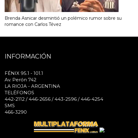
Brenda Asnicar desmintió un polémico rumor sobre su
romance con Carlos Tévez
INFORMACIÓN
FÉNIX 95.1 - 101.1
Av. Perón 742
LA RIOJA - ARGENTINA
TELÉFONOS
442-2112 / 446-2656 / 443-2596 / 446-4254
SMS
466-3290