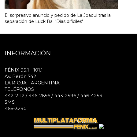
El sorpresivo anuncio y pedido de La Joaqui tras la
separación de Luck Ra: "Días difíciles"
INFORMACIÓN
FÉNIX 95.1 - 101.1
Av. Perón 742
LA RIOJA - ARGENTINA
TELÉFONOS
442-2112 / 446-2656 / 443-2596 / 446-4254
SMS
466-3290