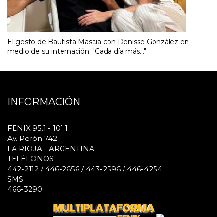
El gesto de Bautista Mascia con Denisse González en
medio de su internación: "Cada día más..."
INFORMACIÓN
FÉNIX 95.1 - 101.1
Av. Perón 742
LA RIOJA - ARGENTINA
TELÉFONOS
442-2112 / 446-2656 / 443-2596 / 446-4254
SMS
466-3290