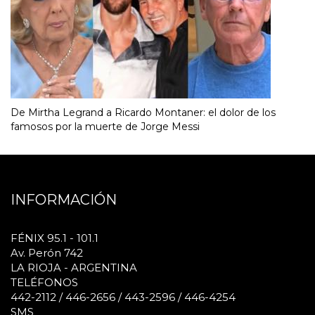
De Mirtha Legrand a Ricardo Montaner: el dolor de los
famosos por la muerte de Jorge Messi
INFORMACIÓN
FÉNIX 95.1 - 101.1
Av. Perón 742
LA RIOJA - ARGENTINA
TELÉFONOS
442-2112 / 446-2656 / 443-2596 / 446-4254
SMS