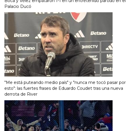
Boca y Vélez empataron 1-1 en un entretenido partido en el
Palacio Ducó
"Me está puteando medio país" y "nunca me tocó pasar por
esto": las fuertes frases de Eduardo Coudet tras una nueva
derrota de River