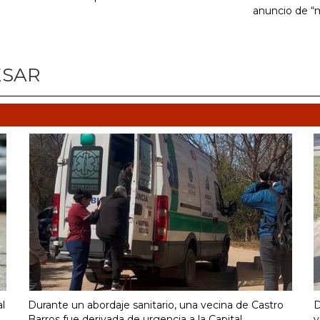
anuncio de “
ESAR
al
Durante un abordaje sanitario, una vecina de Castro
D
Barros fue derivada de urgencia a la Capital
v