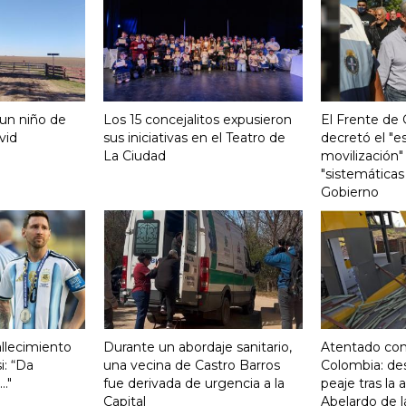
 un niño de
Los 15 concejalitos expusieron
El Frente de
vid
sus iniciativas en el Teatro de
decretó el "e
La Ciudad
movilización"
"sistemáticas
Gobierno
fallecimiento
Durante un abordaje sanitario,
Atentado con
i: “Da
una vecina de Castro Barros
Colombia: de
."
fue derivada de urgencia a la
peaje tras la
Capital
Abelardo de la