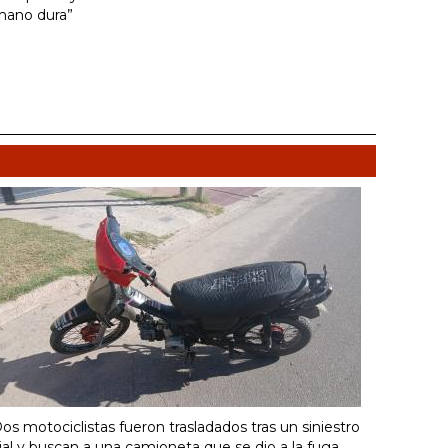
mano dura”
os motociclistas fueron trasladados tras un siniestro
ial y buscan a una camioneta que se dio a la fuga