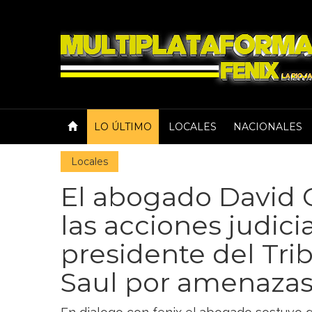
LO ÚLTIMO
LOCALES
NACIONALES
Locales
El abogado David 
las acciones judici
presidente del Tri
Saul por amenazas 