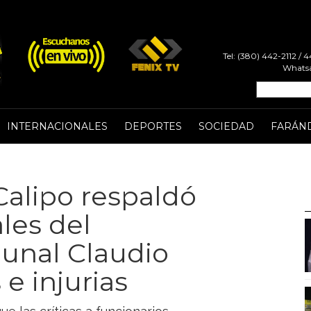
Tel: (380) 442-2112 /
Whatsa
INTERNACIONALES
DEPORTES
SOCIEDAD
FARÁN
Calipo respaldó
ales del
bunal Claudio
e injurias