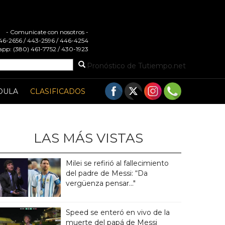
- Comunicate con nosotros -
 446-2656 / 443-2596 / 446-4254
pp: (380) 461-7752 / 430-1923
Pronóstico de Tutiempo.net
DULA
CLASIFICADOS
LAS MÁS VISTAS
Milei se refirió al fallecimiento
del padre de Messi: “Da
vergüenza pensar..."
Speed se enteró en vivo de la
muerte del papá de Messi