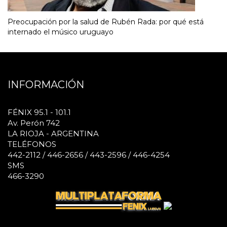
Preocupación por la salud de Rubén Rada: por qué está
internado el músico uruguayo
INFORMACIÓN
FÉNIX 95.1 - 101.1
Av. Perón 742
LA RIOJA - ARGENTINA
TELÉFONOS
442-2112 / 446-2656 / 443-2596 / 446-4254
SMS
466-3290