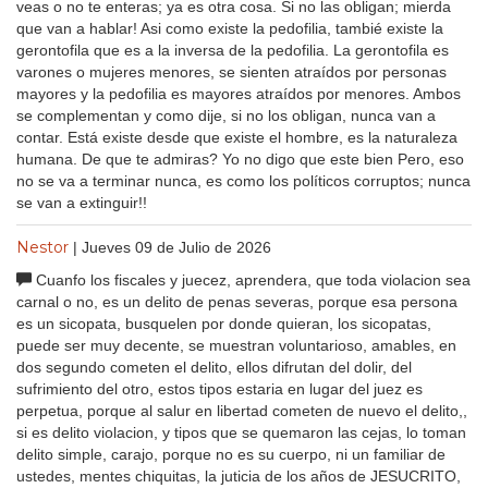
veas o no te enteras; ya es otra cosa. Si no las obligan; mierda
que van a hablar! Asi como existe la pedofilia, tambié existe la
gerontofila que es a la inversa de la pedofilia. La gerontofila es
varones o mujeres menores, se sienten atraídos por personas
mayores y la pedofilia es mayores atraídos por menores. Ambos
se complementan y como dije, si no los obligan, nunca van a
contar. Está existe desde que existe el hombre, es la naturaleza
humana. De que te admiras? Yo no digo que este bien Pero, eso
no se va a terminar nunca, es como los políticos corruptos; nunca
se van a extinguir!!
Nestor
| Jueves 09 de Julio de 2026
Cuanfo los fiscales y juecez, aprendera, que toda violacion sea
carnal o no, es un delito de penas severas, porque esa persona
es un sicopata, busquelen por donde quieran, los sicopatas,
puede ser muy decente, se muestran voluntarioso, amables, en
dos segundo cometen el delito, ellos difrutan del dolir, del
sufrimiento del otro, estos tipos estaria en lugar del juez es
perpetua, porque al salur en libertad cometen de nuevo el delito,,
si es delito violacion, y tipos que se quemaron las cejas, lo toman
delito simple, carajo, porque no es su cuerpo, ni un familiar de
ustedes, mentes chiquitas, la juticia de los años de JESUCRITO,