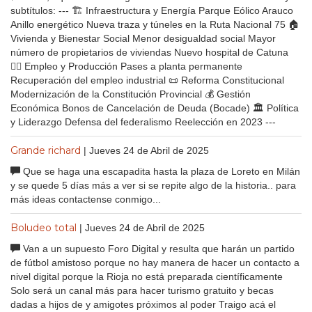
subtítulos: --- 🏗️ Infraestructura y Energía Parque Eólico Arauco
Anillo energético Nueva traza y túneles en la Ruta Nacional 75 🏠
Vivienda y Bienestar Social Menor desigualdad social Mayor
número de propietarios de viviendas Nuevo hospital de Catuna
👷‍♂️ Empleo y Producción Pases a planta permanente
Recuperación del empleo industrial 📜 Reforma Constitucional
Modernización de la Constitución Provincial 💰 Gestión
Económica Bonos de Cancelación de Deuda (Bocade) 🏛️ Política
y Liderazgo Defensa del federalismo Reelección en 2023 ---
Grande richard
| Jueves 24 de Abril de 2025
Que se haga una escapadita hasta la plaza de Loreto en Milán
y se quede 5 días más a ver si se repite algo de la historia.. para
más ideas contactense conmigo...
Boludeo total
| Jueves 24 de Abril de 2025
Van a un supuesto Foro Digital y resulta que harán un partido
de fútbol amistoso porque no hay manera de hacer un contacto a
nivel digital porque la Rioja no está preparada científicamente
Solo será un canal más para hacer turismo gratuito y becas
dadas a hijos de y amigotes próximos al poder Traigo acá el