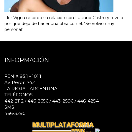
Flor Vigna recordó su relación con Luciano Castro y reveló
por qué dejó de hacer una obra con él: “Se volvió muy
personal”
INFORMACIÓN
FÉNIX 95.1 - 101.1
Av. Perón 742
LA RIOJA - ARGENTINA
TELÉFONOS
442-2112 / 446-2656 / 443-2596 / 446-4254
SMS
466-3290