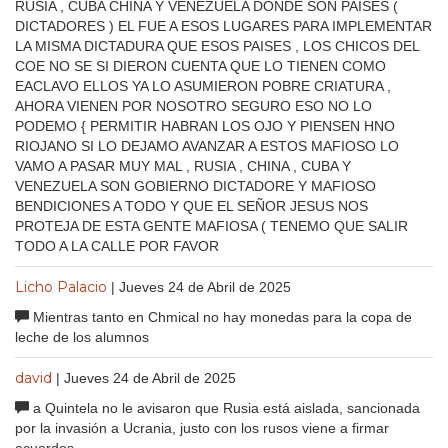
RUSIA , CUBA CHINA Y VENEZUELA DONDE SON PAISES (
DICTADORES ) EL FUE A ESOS LUGARES PARA IMPLEMENTAR
LA MISMA DICTADURA QUE ESOS PAISES , LOS CHICOS DEL
COE NO SE SI DIERON CUENTA QUE LO TIENEN COMO
EACLAVO ELLOS YA LO ASUMIERON POBRE CRIATURA ,
AHORA VIENEN POR NOSOTRO SEGURO ESO NO LO
PODEMO { PERMITIR HABRAN LOS OJO Y PIENSEN HNO
RIOJANO SI LO DEJAMO AVANZAR A ESTOS MAFIOSO LO
VAMO A PASAR MUY MAL , RUSIA , CHINA , CUBA Y
VENEZUELA SON GOBIERNO DICTADORE Y MAFIOSO
BENDICIONES A TODO Y QUE EL SEÑOR JESUS NOS
PROTEJA DE ESTA GENTE MAFIOSA ( TENEMO QUE SALIR
TODO A LA CALLE POR FAVOR
Licho Palacio
| Jueves 24 de Abril de 2025
Mientras tanto en Chmical no hay monedas para la copa de
leche de los alumnos
david
| Jueves 24 de Abril de 2025
a Quintela no le avisaron que Rusia está aislada, sancionada
por la invasión a Ucrania, justo con los rusos viene a firmar