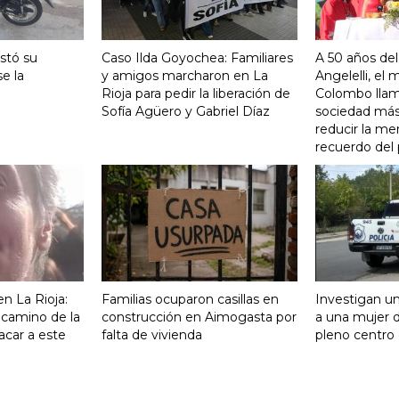
stó su
Caso Ilda Goyochea: Familiares
A 50 años del
e la
y amigos marcharon en La
Angelelli, el
Rioja para pedir la liberación de
Colombo llam
Sofía Agüero y Gabriel Díaz
sociedad más 
reducir la me
recuerdo del
n La Rioja:
Familias ocuparon casillas en
Investigan un
 camino de la
construcción en Aimogasta por
a una mujer 
acar a este
falta de vivienda
pleno centro 