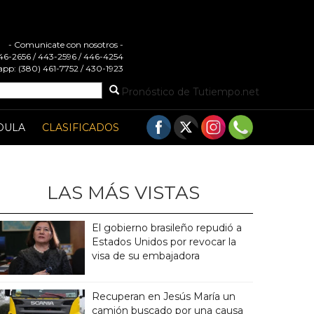
- Comunicate con nosotros -
 446-2656 / 443-2596 / 446-4254
pp: (380) 461-7752 / 430-1923
Pronóstico de Tutiempo.net
DULA
CLASIFICADOS
LAS MÁS VISTAS
El gobierno brasileño repudió a
Estados Unidos por revocar la
visa de su embajadora
Recuperan en Jesús María un
camión buscado por una causa