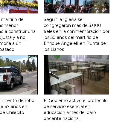
 martirio de
Según la Iglesia se
 monseñor
congregaron más de 3.000
ó a construir una
fieles en la conmemoración por
justa y a no
los 50 años del martirio de
moria a un
Enrique Angelelli en Punta de
 pasado
los Llanos
 intento de robo
El Gobierno activó el protocolo
de 67 años en
de servicio esencial en
de Chilecito
educación antes del paro
docente nacional