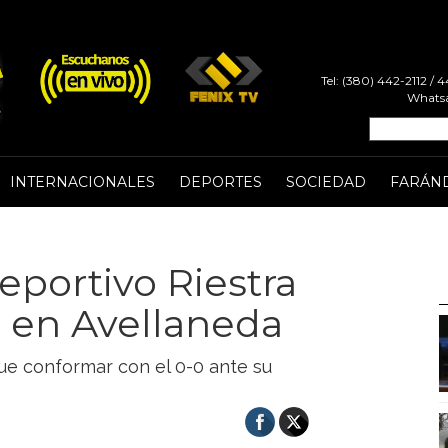
Tel: (380) 442-2112 /
Whatsa
INTERNACIONALES
DEPORTES
SOCIEDAD
FARÁN
portivo Riestra
s en Avellaneda
ue conformar con el 0-0 ante su