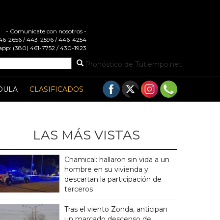
- Comunicate con nosotros -
 446-2656 / 443-2596 / 446-4254
pp: (380) 461-7752 / 430-1923
Pronóstico de Tutiempo.net
DULA
CLASIFICADOS
LAS MÁS VISTAS
Chamical: hallaron sin vida a un
hombre en su vivienda y
descartan la participación de
terceros
Tras el viento Zonda, anticipan
un marcado descenso de