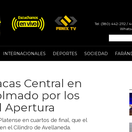
Tel: (380) 442-2112 /
Whatsa
INTERNACIONALES
DEPORTES
SOCIEDAD
FARÁN
acas Central en
lmado por los
l Apertura
latense en cuartos de final, que el
n el Cilindro de Avellaneda.