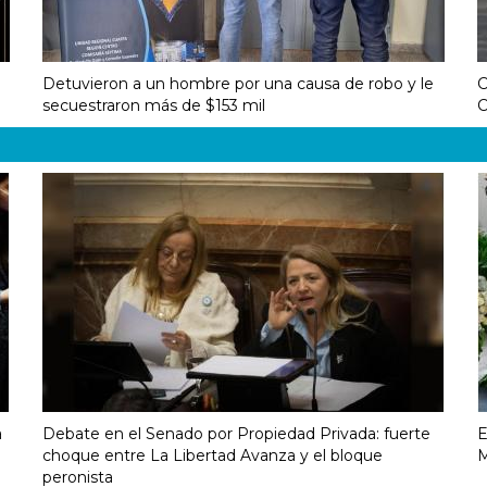
Detuvieron a un hombre por una causa de robo y le
C
secuestraron más de $153 mil
C
a
Debate en el Senado por Propiedad Privada: fuerte
E
choque entre La Libertad Avanza y el bloque
M
peronista