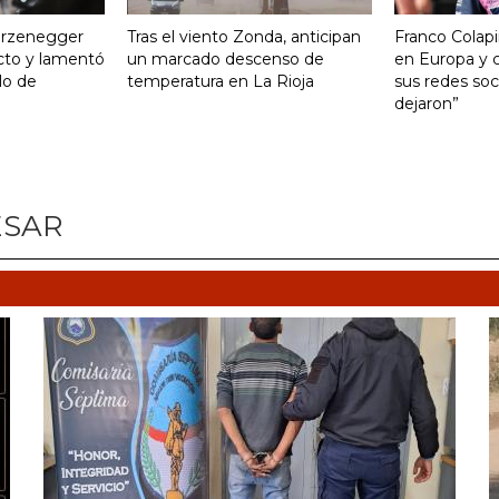
turzenegger
Tras el viento Zonda, anticipan
Franco Colapi
cto y lamentó
un marcado descenso de
en Europa y c
ulo de
temperatura en La Rioja
sus redes soci
dejaron”
ESAR