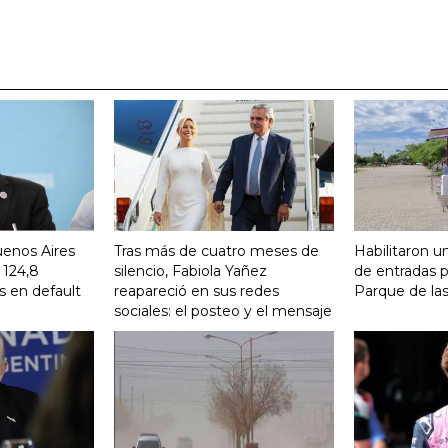
uenos Aires
Tras más de cuatro meses de
Habilitaron u
 124,8
silencio, Fabiola Yañez
de entradas p
s en default
reapareció en sus redes
Parque de la
sociales: el posteo y el mensaje