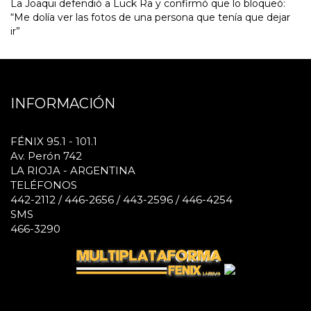
La Joaqui defendió a Luck Ra y confirmó que lo bloqueó:
“Me dolía ver las fotos de una persona que tenía que dejar
ir”
INFORMACIÓN
FÉNIX 95.1 - 101.1
Av. Perón 742
LA RIOJA - ARGENTINA
TELÉFONOS
442-2112 / 446-2656 / 443-2596 / 446-4254
SMS
466-3290