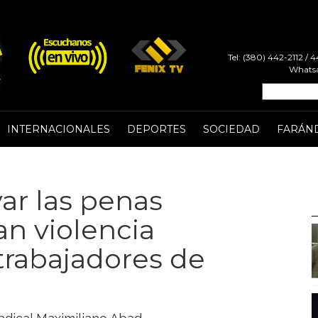
Tel: (380) 442-2112 /
Whatsa
INTERNACIONALES
DEPORTES
SOCIEDAD
FARÁN
ar las penas
an violencia
trabajadores de