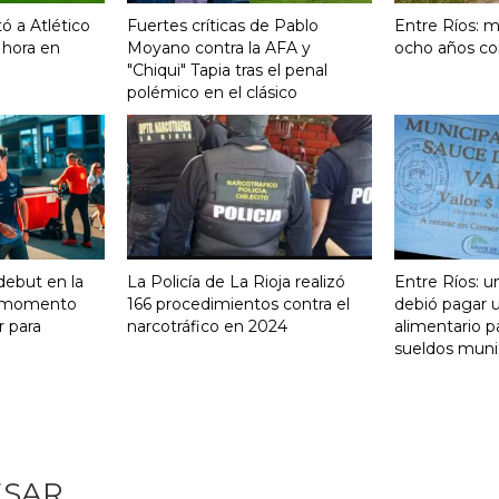
ó a Atlético
Fuertes críticas de Pablo
Entre Ríos: m
 hora en
Moyano contra la AFA y
ocho años co
"Chiqui" Tapia tras el penal
polémico en el clásico
 debut en la
La Policía de La Rioja realizó
Entre Ríos: u
n momento
166 procedimientos contra el
debió pagar 
r para
narcotráfico en 2024
alimentario p
sueldos muni
ESAR