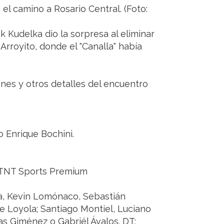
 el camino a Rosario Central. (Foto:
nk Kudelka dio la sorpresa al eliminar
Arroyito, donde el "Canalla" había
nes y otros detalles del encuentro
o Enrique Bochini.
y TNT Sports Premium
a, Kevin Lomónaco, Sebastián
pe Loyola; Santiago Montiel, Luciano
ías Giménez o Gabriél Ávalos. DT: