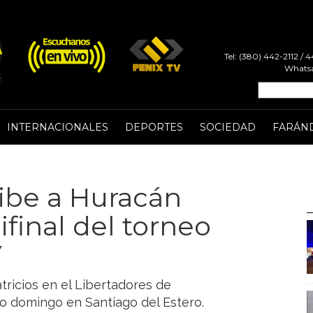
Tel: (380) 442-2112 /
Whatsa
INTERNACIONALES
DEPORTES
SOCIEDAD
FARÁN
ibe a Huracán
final del torneo
V
tricios en el Libertadores de
mo domingo en Santiago del Estero.