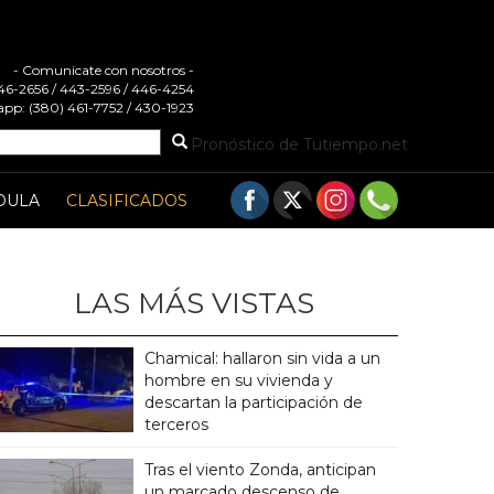
- Comunicate con nosotros -
 446-2656 / 443-2596 / 446-4254
pp: (380) 461-7752 / 430-1923
Pronóstico de Tutiempo.net
DULA
CLASIFICADOS
LAS MÁS VISTAS
Chamical: hallaron sin vida a un
hombre en su vivienda y
descartan la participación de
terceros
Tras el viento Zonda, anticipan
un marcado descenso de