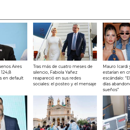
uenos Aires
Tras más de cuatro meses de
Mauro Icardi 
 124,8
silencio, Fabiola Yañez
estarían en cri
s en default
reapareció en sus redes
escándalo: “E
sociales: el posteo y el mensaje
días abandonó
sueños”