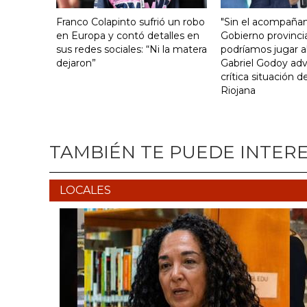
Franco Colapinto sufrió un robo
"Sin el acompaña
en Europa y contó detalles en
Gobierno provinci
sus redes sociales: “Ni la matera
podríamos jugar al
dejaron”
Gabriel Godoy advi
crítica situación d
Riojana
TAMBIÉN TE PUEDE INTER
LOCALES