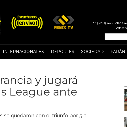
Tel: (380) 442-2112 /
Whatsa
INTERNACIONALES
DEPORTES
SOCIEDAD
FARÁN
rancia y jugará
ons League ante
s se quedaron con el triunfo por 5 a