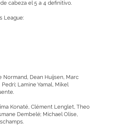
de cabeza el 5 a 4 definitivo.
ns League:
Le Normand, Dean Huijsen, Marc
 Pedri; Lamine Yamal, Mikel
uente.
ahima Konaté, Clément Lenglet, Theo
smane Dembelé; Michael Olise,
eschamps.