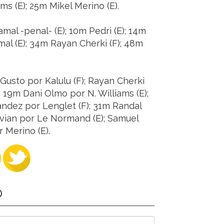
ms (E); 25m Mikel Merino (E).
al -penal- (E); 10m Pedri (E); 14m
al (E); 34m Rayan Cherki (F); 48m
usto por Kalulu (F); Rayan Cherki
; 19m Dani Olmo por N. Williams (E);
ández por Lenglet (F); 31m Randal
ivian por Le Normand (E); Samuel
 Merino (E).
O