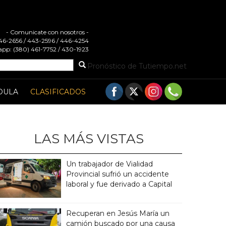
- Comunicate con nosotros -
 446-2656 / 443-2596 / 446-4254
pp: (380) 461-7752 / 430-1923
Pronóstico de Tutiempo.net
DULA
CLASIFICADOS
LAS MÁS VISTAS
Un trabajador de Vialidad
Provincial sufrió un accidente
laboral y fue derivado a Capital
Recuperan en Jesús María un
camión buscado por una causa