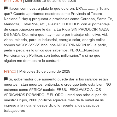
Mira vos!!!!
| Miércoles 18 de Junio de 2025
Hacen con nuestra plata lo que quieren. EPA.... ....... y Tutino
que? Cuanto aportamos nosotros como Provincia al Tesoro
Nacional? Hay q preguntar a provincias como Cordoba, Santa Fe,
Mendoza, EntreRios, etc., si estan CHOCHOS con el porcentaje
de coparticipacion que le dan a La Rioja SIN PRODUCIR NADA
DE NADA. Ojo, mira que hay mucho por trabajar eh...olivo, vid,
vinos, mineria, parque industrial, energia solar, energia eolica;
somos VAGOSSSSSS hno, nos ADOCTRINARON ASI, a pedir,
pedir y pedir, es lo unico que sabemos. PERO....Nuestros
Funcionarios y Politicos son todos millonarios? o si no que
alguien me demuestre lo contrario
Franco
| Miércoles 18 de Junio de 2025
Sr, gobernador que aumento puede dar si los salarios estan
muertos, rstan muertos, entienda, o cree que todo esta bien, NO
estamos como AFRICA cuabdo EE UU, ESCLAVIZO A LOS
AFRICANOS ROBANDOLE EL ORO, usted nos robo el pan de
nuestros hijos, 2000 politicos equivale mas de la mitad de lis
ingreso a la rioja, el desperdicio lo reparte a los paspados
trabajadores