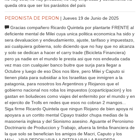
queda otra que ser los parásitos del país
PERONISTA DE PERON
| Jueves 19 de Junio de 2025
Gracias compañero Ricardo Quintela por plantarte FRENTE al
deficiente mental de Milei cuya unica politica economica ha sido y
sera devaluacion y endeudamiento, ajuste, tarifaso y impuestazo,
asi cualquiera gobierna, solo diciendo que no hay que no alcanza
y solo se dedican a hacer el carry trade (Bicicleta Financiera)
pero ya nadie en el mundo le presta asi que nos endeuda cada
vez mas con cualquier banco buitre que surja para llegar a
Octubre y luego de eso Dios nos libre, pero Milei y Caputo si
tienen plata para subsidiar a los Israelitas que inmigren a la
patagonia, para nosotros los Argentinos y Riojanos que el
gobierno nacional nos roba los impuestos (coparticipacion) y los
gastan en boludeces como viajes del enfermito por el mundo y en
el ejercito de Trolls en redes que esos no cobran 2 mangos...
Siga firme Ricardo Quintela que ningun Riojano de bien apoya ni
apoyara a un cortito mental Cipayo traidor chupa medias de la
masoneria inglesa y del Sionismo asesino. Aguante el Peronismo
Doctrinario de Produccion y Trabajo, afuera la timba financiera de
la que solo se benefician los amigos de Macri, Caputo y los