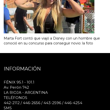
Marta Fort contó que viajó a Disney con un hombre que
conoció en su concurso para conseguir novio: la foto
INFORMACIÓN
FÉNIX 95.1 - 101.1
Av. Perón 742
LA RIOJA - ARGENTINA
TELÉFONOS
442-2112 / 446-2656 / 443-2596 / 446-4254
SMS