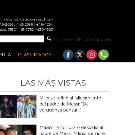
- Comunicate con nosotros -
 446-2656 / 443-2596 / 446-4254
pp: (380) 461-7752 / 430-1923
Pronóstico de Tutiempo.net
DULA
CLASIFICADOS
LAS MÁS VISTAS
Milei se refirió al fallecimiento
del padre de Messi: “Da
vergüenza pensar..."
Maximiliano Pullaro despidió al
padre de Messi: “Eligió siempre