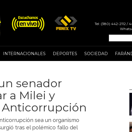
Tel: (380) 442-2112 /
Whatsa
INTERNACIONALES
DEPORTES
SOCIEDAD
FARÁN
, un senador
r a Milei y
a Anticorrupción
Anticorrupción sea un organismo
urgió tras el polémico fallo del