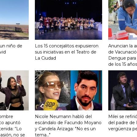
 un niño de
Los 15 concejalitos expusieron
Anuncian la a
vid
sus iniciativas en el Teatro de
de Vacunación
La Ciudad
Dengue para j
de los 15 año
hombre
Nicole Neumann habló del
Milei se refiri
co apuntó
escándalo de Facundo Moyano
del padre de 
tenida: “Lo
y Candela Arizaga: "No es un
vergüenza pen
asión, no se
tema..."