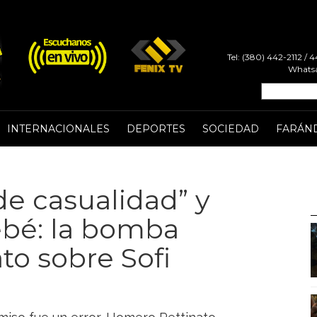
Tel: (380) 442-2112 /
Whatsa
INTERNACIONALES
DEPORTES
SOCIEDAD
FARÁN
e casualidad” y
ebé: la bomba
to sobre Sofi