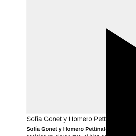
"Estoy enamorado y muy bien": Homero Pettinato contó s
Sofía Gonet y Homero Pettinato, ¿c
Sofía Gonet y Homero Pettinato,
una de las