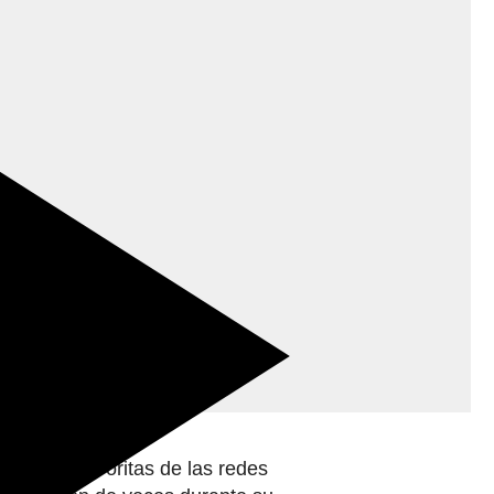
u historia de amor con Sofi Gonet
omprometidos?
 parejas favoritas de las redes