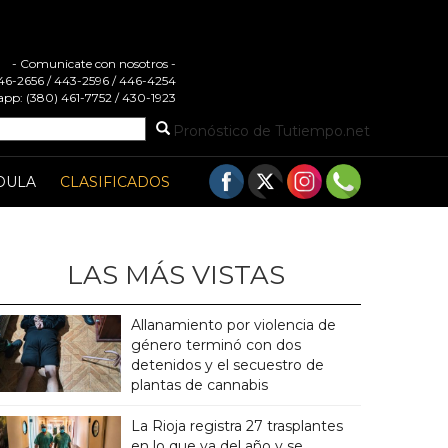
- Comunicate con nosotros -
 446-2656 / 443-2596 / 446-4254
pp: (380) 461-7752 / 430-1923
Pronóstico de Tutiempo.net
DULA
CLASIFICADOS
LAS MÁS VISTAS
Allanamiento por violencia de
género terminó con dos
detenidos y el secuestro de
plantas de cannabis
La Rioja registra 27 trasplantes
en lo que va del año y se