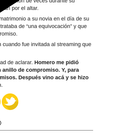
n un montón de veces durante su
ían por el altar.
 matrimonio a su novia en el día de su
trataba de “una equivocación” y que
promiso.
 cuando fue invitada al streaming que
dad de aclarar.
Homero me pidió
anillo de compromiso. Y, para
misos. Después vino acá y se hizo
n.
O