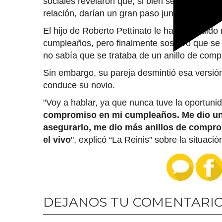
sociales revelaron que, si bien se separaro
relación, darían un gran paso juntos y caminar
El hijo de Roberto Pettinato le habría pedido
cumpleaños, pero finalmente sostuvo que se 
no sabía que se trataba de un anillo de com
Sin embargo, su pareja desmintió esa versión
conduce su novio.
"Voy a hablar, ya que nunca tuve la oportuni
compromiso en mi cumpleaños. Me dio un 
asegurarlo, me dio más anillos de compro
el vivo
", explicó “La Reinis” sobre la situació
DEJANOS TU COMENTARI