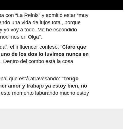
1X
TADEVEL PLAYER
a con “La Reinis” y admitió estar “muy
endo una vida de lujos total, porque
, y yo voy a todo. Me he escondido
nocimos en Olga".
a”, el influencer confesó: “
Claro que
guno de los dos lo tuvimos nunca en
o
. Dentro del combo está la cosa
nal que está atravesando: “
Tengo
ener amor y trabajo ya estoy bien, no
 este momento laburando mucho estoy