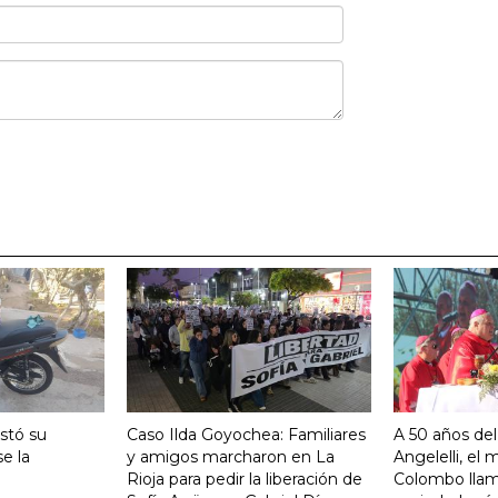
stó su
Caso Ilda Goyochea: Familiares
A 50 años del
e la
y amigos marcharon en La
Angelelli, el
Rioja para pedir la liberación de
Colombo llam