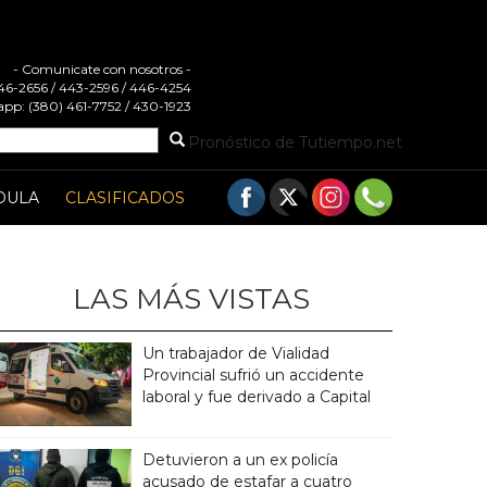
- Comunicate con nosotros -
 446-2656 / 443-2596 / 446-4254
pp: (380) 461-7752 / 430-1923
Pronóstico de Tutiempo.net
DULA
CLASIFICADOS
LAS MÁS VISTAS
Un trabajador de Vialidad
Provincial sufrió un accidente
laboral y fue derivado a Capital
Detuvieron a un ex policía
acusado de estafar a cuatro