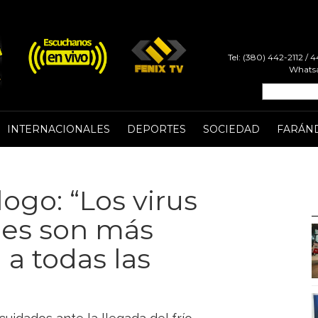
Tel: (380) 442-2112 /
Whatsa
INTERNACIONALES
DEPORTES
SOCIEDAD
FARÁN
logo: “Los virus
ales son más
 a todas las