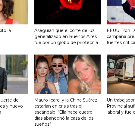
itó la
Aseguran que el corte de luz
EEUU: Ron De
generalizado en Buenos Aires
campaña pres
fue por un globo de pirotecnia
fuertes críti
muerte de
Mauro Icardi y la China Suárez
Un trabajador
es y nuevo
estarían en crisis tras el
Provincial su
a
escándalo: “Ella hace cuatro
laboral y fue 
días abandonó la casa de los
sueños”