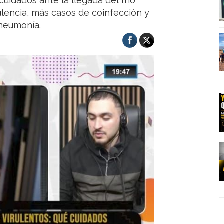
cuidados ante la llegada del frío
ulencia, más casos de coinfección y
 neumonía.