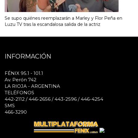
Se supo quiénes reemplazarán a Marley y Flor Peña en
Luzu TV tras la escandalosa salida de la actriz
INFORMACIÓN
FÉNIX 95.1 - 101.1
Av. Perón 742
LA RIOJA - ARGENTINA
TELÉFONOS
442-2112 / 446-2656 / 443-2596 / 446-4254
SMS
466-3290