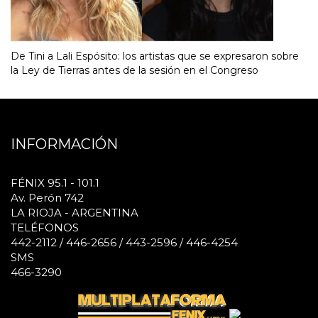
De Tini a Lali Espósito: los artistas que se expresaron sobre
la Ley de Tierras antes de la sesión en el Congreso
INFORMACIÓN
FÉNIX 95.1 - 101.1
Av. Perón 742
LA RIOJA - ARGENTINA
TELÉFONOS
442-2112 / 446-2656 / 443-2596 / 446-4254
SMS
466-3290