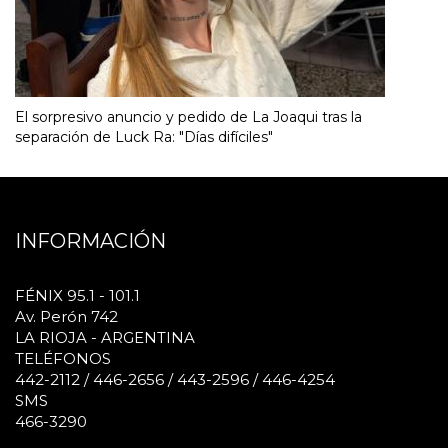
El sorpresivo anuncio y pedido de La Joaqui tras la
separación de Luck Ra: "Días difíciles"
INFORMACIÓN
FÉNIX 95.1 - 101.1
Av. Perón 742
LA RIOJA - ARGENTINA
TELÉFONOS
442-2112 / 446-2656 / 443-2596 / 446-4254
SMS
466-3290