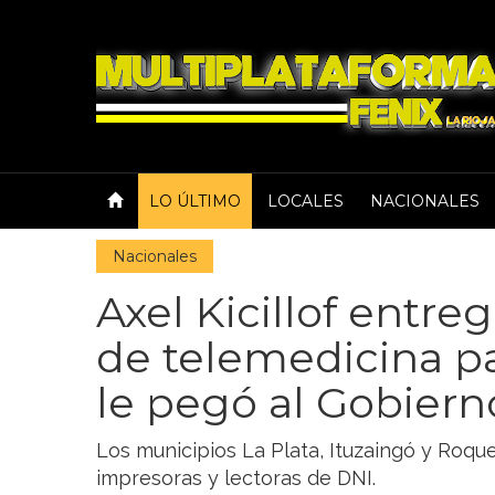
LO ÚLTIMO
LOCALES
NACIONALES
Nacionales
Axel Kicillof entr
de telemedicina pa
le pegó al Gobiern
Los municipios La Plata, Ituzaingó y Roq
impresoras y lectoras de DNI.