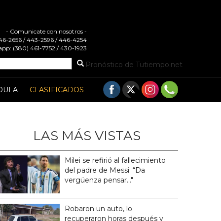
- Comunicate con nosotros -
 446-2656 / 443-2596 / 446-4254
pp: (380) 461-7752 / 430-1923
Pronóstico de Tutiempo.net
DULA
CLASIFICADOS
LAS MÁS VISTAS
Milei se refirió al fallecimiento
del padre de Messi: “Da
vergüenza pensar..."
Robaron un auto, lo
recuperaron horas después y