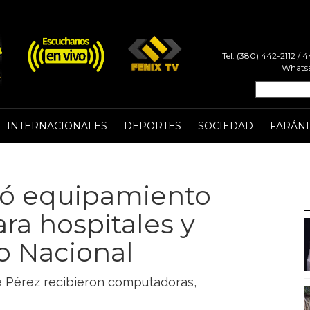
Tel: (380) 442-2112 /
Whatsa
INTERNACIONALES
DEPORTES
SOCIEDAD
FARÁN
egó equipamiento
ra hospitales y
o Nacional
ue Pérez recibieron computadoras,