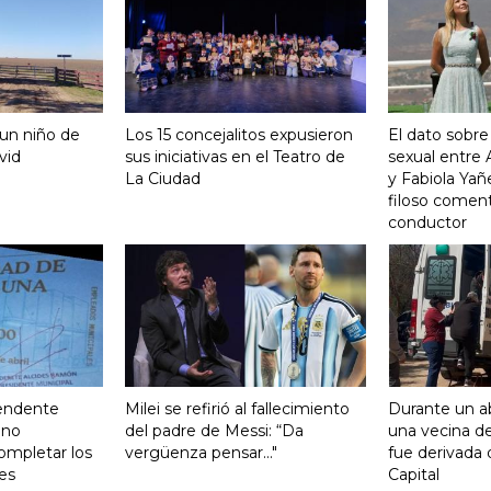
 un niño de
Los 15 concejalitos expusieron
El dato sobre
vid
sus iniciativas en el Teatro de
sexual entre
La Ciudad
y Fabiola Yañ
filoso coment
conductor
tendente
Milei se refirió al fallecimiento
Durante un ab
ono
del padre de Messi: “Da
una vecina de
ompletar los
vergüenza pensar..."
fue derivada 
es
Capital