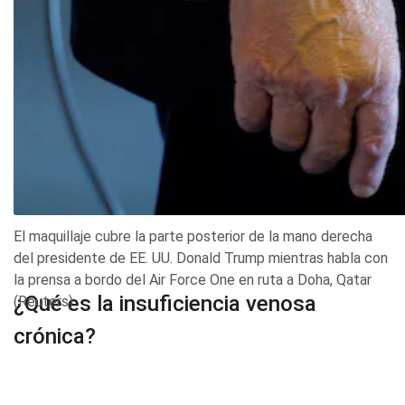
El maquillaje cubre la parte posterior de la mano derecha
del presidente de EE. UU. Donald Trump mientras habla con
la prensa a bordo del Air Force One en ruta a Doha, Qatar
¿Qué es la insuficiencia venosa
(Reuters)
crónica?