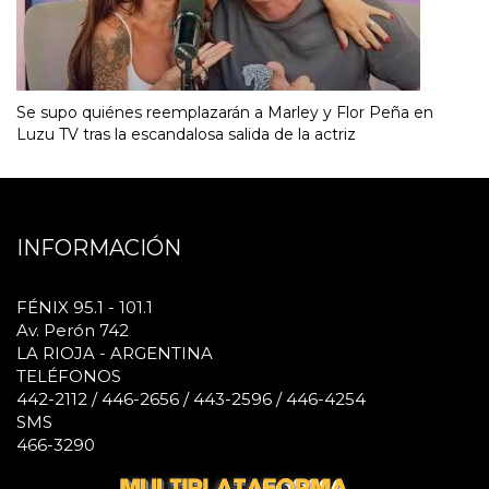
Se supo quiénes reemplazarán a Marley y Flor Peña en
Luzu TV tras la escandalosa salida de la actriz
INFORMACIÓN
FÉNIX 95.1 - 101.1
Av. Perón 742
LA RIOJA - ARGENTINA
TELÉFONOS
442-2112 / 446-2656 / 443-2596 / 446-4254
SMS
466-3290