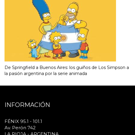
De Springfield a Buenos Aires: los guiños de Los Simpson a
la pasión argentina por la serie animada
INFORMACIÓN
FÉNIX 95.1 - 101.1
Av. Perón 742
LA RIOJA - ARGENTINA