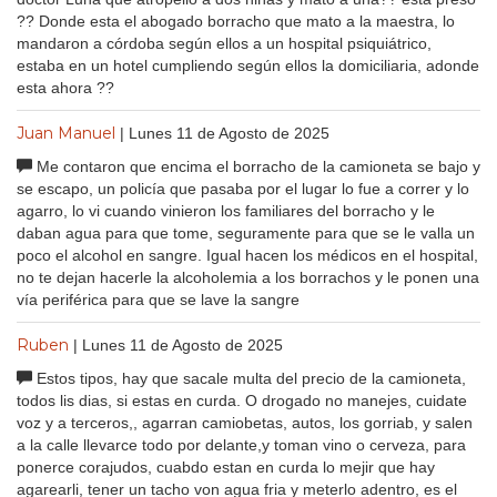
?? Donde esta el abogado borracho que mato a la maestra, lo
mandaron a córdoba según ellos a un hospital psiquiátrico,
estaba en un hotel cumpliendo según ellos la domiciliaria, adonde
esta ahora ??
Juan Manuel
| Lunes 11 de Agosto de 2025
Me contaron que encima el borracho de la camioneta se bajo y
se escapo, un policía que pasaba por el lugar lo fue a correr y lo
agarro, lo vi cuando vinieron los familiares del borracho y le
daban agua para que tome, seguramente para que se le valla un
poco el alcohol en sangre. Igual hacen los médicos en el hospital,
no te dejan hacerle la alcoholemia a los borrachos y le ponen una
vía periférica para que se lave la sangre
Ruben
| Lunes 11 de Agosto de 2025
Estos tipos, hay que sacale multa del precio de la camioneta,
todos lis dias, si estas en curda. O drogado no manejes, cuidate
voz y a terceros,, agarran camiobetas, autos, los gorriab, y salen
a la calle llevarce todo por delante,y toman vino o cerveza, para
ponerce corajudos, cuabdo estan en curda lo mejir que hay
agarearli, tener un tacho von agua fria y meterlo adentro, es el