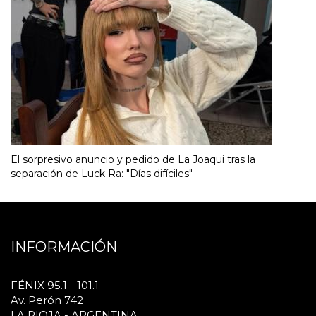
El sorpresivo anuncio y pedido de La Joaqui tras la
separación de Luck Ra: "Días difíciles"
INFORMACIÓN
FÉNIX 95.1 - 101.1
Av. Perón 742
LA RIOJA - ARGENTINA