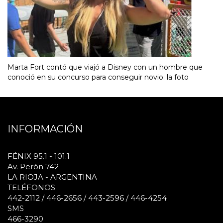
Marta Fort contó que viajó a Disney con un hombre que
conoció en su concurso para conseguir novio: la foto
INFORMACIÓN
FÉNIX 95.1 - 101.1
Av. Perón 742
LA RIOJA - ARGENTINA
TELÉFONOS
442-2112 / 446-2656 / 443-2596 / 446-4254
SMS
466-3290