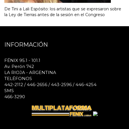
De Tini a Lali Espósito: los artistas que se expresaron sobre
la Ley de Tierras antes de la sesión en el Congreso
INFORMACIÓN
FÉNIX 95.1 - 101.1
Av. Perón 742
LA RIOJA - ARGENTINA
TELÉFONOS
442-2112 / 446-2656 / 443-2596 / 446-4254
SMS
466-3290