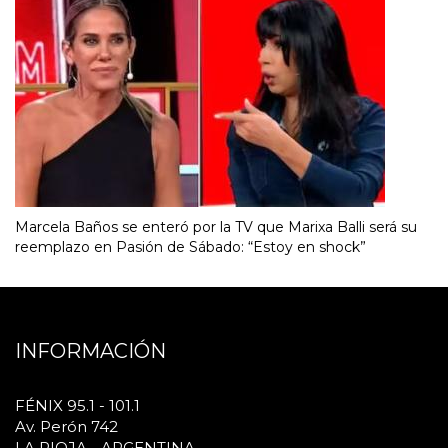
Marcela Baños se enteró por la TV que Marixa Balli será su
reemplazo en Pasión de Sábado: “Estoy en shock”
INFORMACIÓN
FÉNIX 95.1 - 101.1
Av. Perón 742
LA RIOJA - ARGENTINA