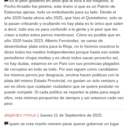
Es el peor gobierno en años que le toca a los Riojanos, si
Pocho Arnaldo fue pésima, este tirano si que es un Patrón de
Estancias ajenas, todo va embolsando para su lado. Desde el
año 2020 hasta ahora año 2025, que hizo el Quintelismo, solo se
la pasan criticando y ocultando no hay plata es lo único que salen
a decir, todo eso es para confundir a la gente y lo peor que les
creen a todos estos perros mentirosos. Cómo es posible que en
año 2020 hasta 2023, Alberto Fernández, se canso de
desembolsar plata extra para la Rioja, no lo hicimos nosotros lo
dicen todos los medios Independientes porque hasta eso existe
periodismo chupa medias y es obvio todos sacan provecho así,
no hay dudas, estamos en un País con sus provincias plagados
de corruptos en todo se todo. Por eso siguen como candidatos
los mismos perros por desgracia, encima hacen politicas con la
plata del mismo Estado Provincial, no gastan un solo centavo y
así es obvio que cualquier ciudadano que se quiere postular no
puede competir. Di cada político se reparten la plata para seguir
ellos, más mismas porquerías de siempre y así estamos cada vez
peor.
alejandro minue
| Jueves 11 de Septiembre de 2025
quien se cree martin menem parar querer gobernar un lugar