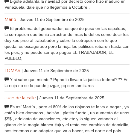
Bigote adelanta la navidad por decreto como hizo maduro en
Venezuela, dale que no llegamos a Octubre..
Mario
| Jueves 11 de Septiembre de 2025
El problema del gobernador, es que de puso en las espaldas,
la corrupcion que benia arrastrando, mas lo del es como decir les
doy xos prso al trababador y cubro la cotrupcion con lo que
queda, es exsagerado pero la rioja los politicos robaron hasta con
los pies, y no puede ser que pague EL TRABAJADOR, EL
PUEBLO,
TOMAS
| Jueves 11 de Septiembre de 2025
Y si sabe que miente? Pq no lo lleva a la justicia federal??? En
la rioja no se lo puede juzgar, pq son familiares.
Juan de la calle
| Jueves 11 de Septiembre de 2025
Es así Martín , pero el 80% de los riojanos te lo va a negar , ya
están bien domados , bolsón , platita fuerte , un aumento de unos
$$$ , adelanto de vacaciones, etc etc y lo siguen votando al
gitano de la magia blanca ❄️❄️ y el resto con cambios de domicilio,
nos tenemos que adaptar que va a hacer, es el norte del país ...