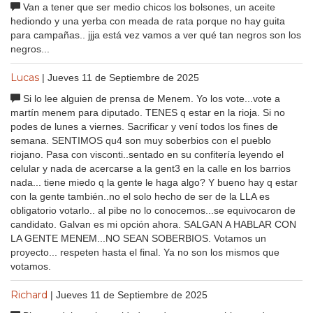
Van a tener que ser medio chicos los bolsones, un aceite
hediondo y una yerba con meada de rata porque no hay guita
para campañas.. jjja está vez vamos a ver qué tan negros son los
negros...
Lucas
| Jueves 11 de Septiembre de 2025
Si lo lee alguien de prensa de Menem. Yo los vote...vote a
martín menem para diputado. TENES q estar en la rioja. Si no
podes de lunes a viernes. Sacrificar y vení todos los fines de
semana. SENTIMOS qu4 son muy soberbios con el pueblo
riojano. Pasa con visconti..sentado en su confitería leyendo el
celular y nada de acercarse a la gent3 en la calle en los barrios
nada... tiene miedo q la gente le haga algo? Y bueno hay q estar
con la gente también..no el solo hecho de ser de la LLA es
obligatorio votarlo.. al pibe no lo conocemos...se equivocaron de
candidato. Galvan es mi opción ahora. SALGAN A HABLAR CON
LA GENTE MENEM...NO SEAN SOBERBIOS. Votamos un
proyecto... respeten hasta el final. Ya no son los mismos que
votamos.
Richard
| Jueves 11 de Septiembre de 2025