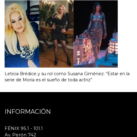
Leticia Brédice y su rol como Susana Giménez: “Estar en la
serie de Moria es el sueño de toda actriz”
INFORMACIÓN
FÉNIX 95.1 - 101.1
Av. Perón 742