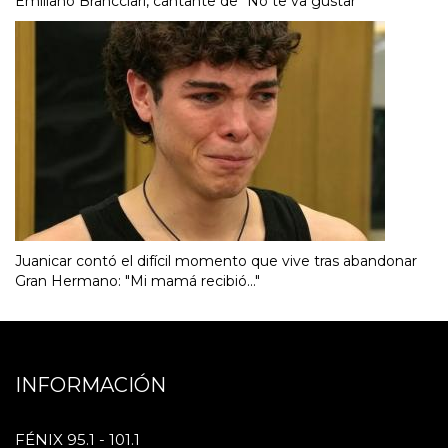
Emiliano Brancciari, cantante de “No te va gustar”
Juanicar contó el difícil momento que vive tras abandonar
Gran Hermano: "Mi mamá recibió..."
INFORMACIÓN
FÉNIX 95.1 - 101.1