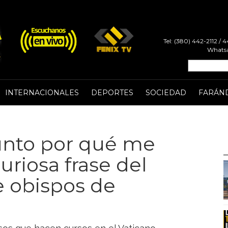
Tel: (380) 442-2112 /
Whatsa
INTERNACIONALES
DEPORTES
SOCIEDAD
FARÁN
unto por qué me
curiosa frase del
e obispos de