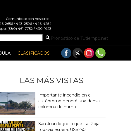
- Comunicate con nosotros -
 446-2656 / 443-2596 / 446-4254
pp: (380) 461-7752 / 430-1923
Pronóstico de Tutiempo.net
DULA
CLASIFICADOS
LAS MÁS VISTAS
Importante incendio en el
autódromo generó una densa
columna de humo
San Juan logró lo que La Rioja
todavía espera: US$250