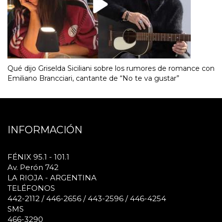
Qué dijo Griselda Siciliani sobre los rumores de romance con
Emiliano Brancciari, cantante de “No te va gustar”
INFORMACIÓN
FÉNIX 95.1 - 101.1
Av. Perón 742
LA RIOJA - ARGENTINA
TELÉFONOS
442-2112 / 446-2656 / 443-2596 / 446-4254
SMS
466-3290