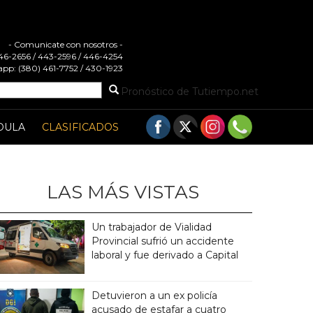
- Comunicate con nosotros -
 446-2656 / 443-2596 / 446-4254
pp: (380) 461-7752 / 430-1923
Pronóstico de Tutiempo.net
DULA
CLASIFICADOS
LAS MÁS VISTAS
Un trabajador de Vialidad
Provincial sufrió un accidente
laboral y fue derivado a Capital
Detuvieron a un ex policía
acusado de estafar a cuatro