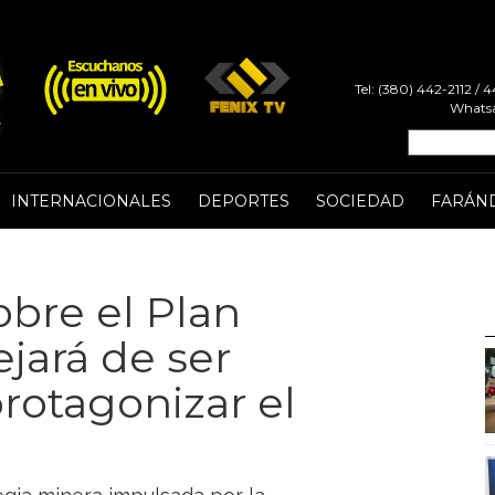
Tel: (380) 442-2112 /
Whatsa
INTERNACIONALES
DEPORTES
SOCIEDAD
FARÁN
bre el Plan
ejará de ser
rotagonizar el