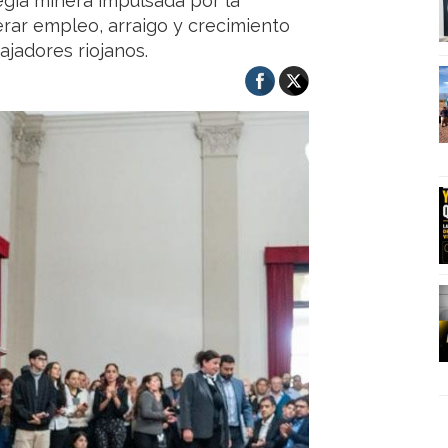
egia minera impulsada por la
erar empleo, arraigo y crecimiento
ajadores riojanos.