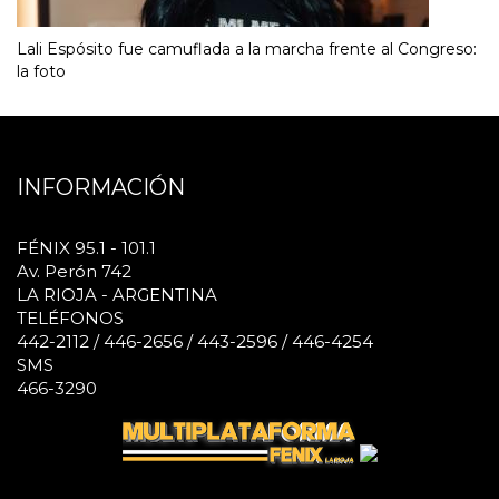
Lali Espósito fue camuflada a la marcha frente al Congreso:
la foto
INFORMACIÓN
FÉNIX 95.1 - 101.1
Av. Perón 742
LA RIOJA - ARGENTINA
TELÉFONOS
442-2112 / 446-2656 / 443-2596 / 446-4254
SMS
466-3290