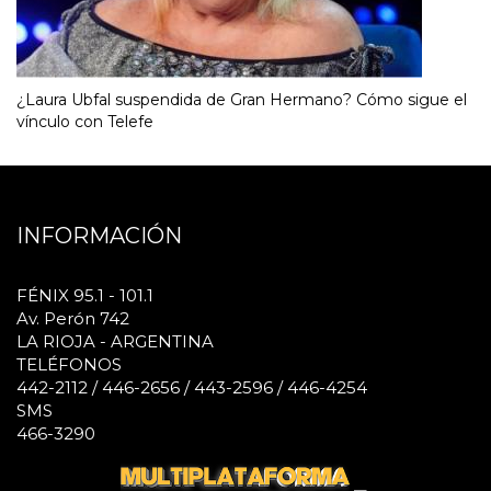
¿Laura Ubfal suspendida de Gran Hermano? Cómo sigue el
vínculo con Telefe
INFORMACIÓN
FÉNIX 95.1 - 101.1
Av. Perón 742
LA RIOJA - ARGENTINA
TELÉFONOS
442-2112 / 446-2656 / 443-2596 / 446-4254
SMS
466-3290