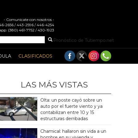
- Comunicate con nosotros -
 446-2656 / 443-2596 / 446-4254
pp: (380) 461-7752 / 430-1923
Pronóstico de Tutiempo.net
DULA
CLASIFICADOS
LAS MÁS VISTAS
Olta: un poste cayó sobre un
auto por el fuerte viento y ya
contabilizan entre 10 y 15
estructuras derribadas
Chamical: hallaron sin vida a un
hombre en su vivienda y