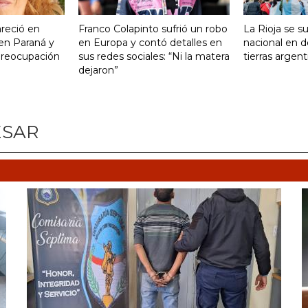
reció en
Franco Colapinto sufrió un robo
La Rioja se s
 en Paraná y
en Europa y contó detalles en
nacional en d
preocupación
sus redes sociales: “Ni la matera
tierras argent
dejaron”
ESAR