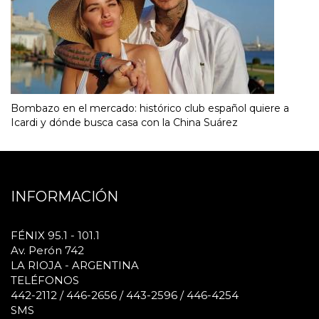
Bombazo en el mercado: histórico club español quiere a
Icardi y dónde busca casa con la China Suárez
INFORMACIÓN
FÉNIX 95.1 - 101.1
Av. Perón 742
LA RIOJA - ARGENTINA
TELÉFONOS
442-2112 / 446-2656 / 443-2596 / 446-4254
SMS